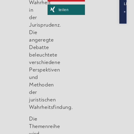
Wahrheit
LESE
in
teilen
»
der
Jurisprudenz.
Die
angeregte
Debatte
beleuchtete
verschiedene
Perspektiven
und
Methoden
der
juristischen
Wahrheitsfindung.
Die
Themenreihe
wird