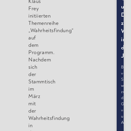
Klaus
und
Frey
Dis
initiierten
zur
Themenreihe
„Wahrheitsfindung“
Wah
auf
in
dem
der
Programm.
Jur
Nachdem
sich
Beim
verg
der
Stam
Stammtisch
wurd
im
zunä
März
die
mit
Gebu
von
der
unse
Wahrheitsfindung
AH
in