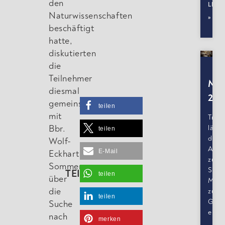
den
LESE
Naturwissenschaften
»
beschäftigt
hatte,
diskutierten
die
Teilnehmer
Mar
diesmal
202
gemeinsam
teilen
mit
Tradi
Bbr.
lädt
teilen
der
Wolf-
Althe
E-Mail
Eckhart
zu
Sommer
St.
TEILEN:
teilen
über
Mart
die
zum
teilen
Gans
Suche
ein.
nach
merken