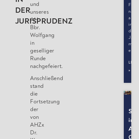
und
Frei
DER
unseres
nah
auch
AH
JURISPRUDENZ
in
Bbr.
dies
Wolfgang
Jahr
in
mit
geselliger
einer
Runde
LESE
nachgefeiert.
»
Anschließend
stand
die
Fortsetzung
der
Sta
von
im
AHZx
Apri
Dr.
Geb